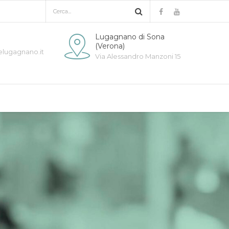
Lugagnano di Sona
(Verona)
elugagnano.it
Via Alessandro Manzoni 15