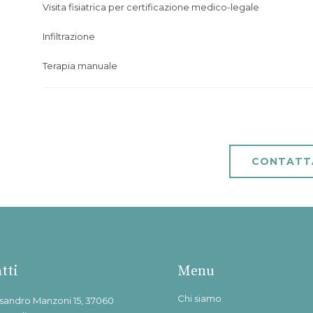
Visita fisiatrica per certificazione medico-legale
Infiltrazione
Terapia manuale
CONTATT
tti
Menu
Chi siamo
ssandro Manzoni 15, 37060