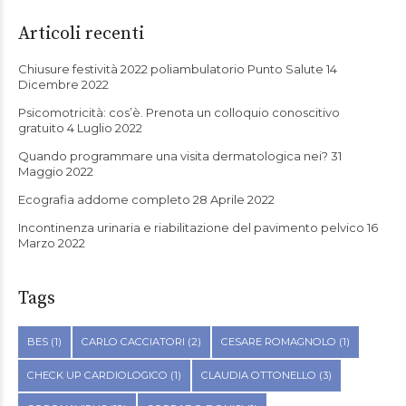
Articoli recenti
Chiusure festività 2022 poliambulatorio Punto Salute
14
Dicembre 2022
Psicomotricità: cos’è. Prenota un colloquio conoscitivo
gratuito
4 Luglio 2022
Quando programmare una visita dermatologica nei?
31
Maggio 2022
Ecografia addome completo
28 Aprile 2022
Incontinenza urinaria e riabilitazione del pavimento pelvico
16
Marzo 2022
Tags
BES
(1)
CARLO CACCIATORI
(2)
CESARE ROMAGNOLO
(1)
CHECK UP CARDIOLOGICO
(1)
CLAUDIA OTTONELLO
(3)