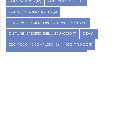
CORONAVIRUS
(12)
CORRADO DONISI
(1)
CORSO PSICOMOTRICITÀ
(6)
DISTURBI SPECIFICI DELL'APPRENDIMENTO
(1)
DISTURBI SPECIFICI DEL LINGUAGGIO
(1)
DSA
(1)
ECO ADDOME COMPLETO
(2)
ECO TIROIDE
(1)
ENDOMETRIOSI
(2)
ERMANNO MOTTA
(4)
ETÀ EVOLUTIVA
(9)
FITOTERAPIA
(2)
FLAVIA DI MARO
(1)
GRAFOMOTRICITÀ
(4)
INCONTINENZA URINARIA
(1)
LOGOPEDIA
(1)
MARGHERITA BRUNETTO
(6)
MASCHERINE
(1)
METODO BENSO
(1)
NPI
(1)
OTORINOLARINGOIATRIA
(1)
PAVIMENTO PELVICO
(2)
POLIAMBULATORIO PUNTO SALUTE
(27)
PSICOMOTRICITÀ
(1)
PSICOMOTRICITÀ ESERCIZI
(6)
RIEDUCAZIONE
(1)