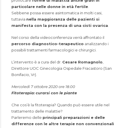
provocare
forme di malattia anche gravi in
particolare nelle donne in età fertile
.
Sebbene possa essere asintomatica in molti casi,
tuttavia
nella maggioranza delle pazienti si
manifesta con la presenza di una cisti ovarica
.
Nel corso della videoconferenza verrà affrontato il
percorso diagnostico-terapeutico
analizzando i
possibili trattamenti farmacologici e chirurgici.
L’intervento è a cura del dr.
Cesare Romagnolo
,
Direttore UOC Ginecologia Ospedale Fracastoro (San
Bonifacio, Vr).
Mercoledì 7 ottobre 2020 ore 18.00
Fitoterapia: curarsi con le piante
Che cos’è la fitoterapia? Quando può essere utile nel
trattamento delle malattie?
Parleremo delle
principali preparazioni e delle
differenze con le altre terapie non convenzionali