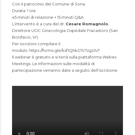
Con il patrocinio del Comune di Sona
Durata: 1 ora
45 minuti di relazione + 15 minuti Q&A
L’intervento è a cura del dr.
Cesare Romagnolo
,
Direttore UOC Ginecologia Ospedale Fracastoro (San
Bonifacio, Vr).
Per iscrizioni compilare il
modulo:
https://forms.gle/ksf1QhkG7c7zgzJv7
Il webinar è gratuito e si terrà sulla piattaforma Webex
Meetings. Le informazioni sulle modalità di
partecipazione verranno date a seguito dell’iscrizione.