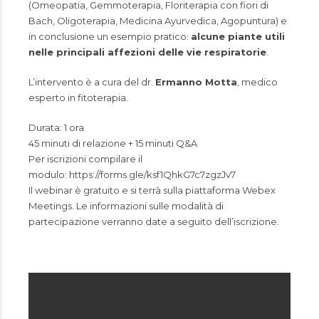
(Omeopatia, Gemmoterapia, Floriterapia con fiori di
Bach, Oligoterapia, Medicina Ayurvedica, Agopuntura) e
in conclusione un esempio pratico:
alcune piante utili
nelle principali affezioni delle vie respiratorie
.
L’intervento è a cura del dr.
Ermanno Motta
, medico
esperto in fitoterapia.
Durata: 1 ora
45 minuti di relazione + 15 minuti Q&A
Per iscrizioni compilare il
modulo: https://forms.gle/ksf1QhkG7c7zgzJv7
Il webinar è gratuito e si terrà sulla piattaforma Webex
Meetings. Le informazioni sulle modalità di
partecipazione verranno date a seguito dell’iscrizione.