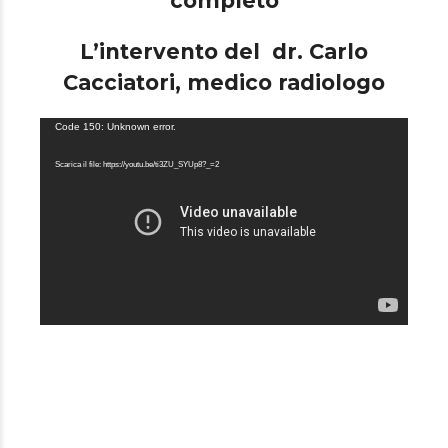
completo
L’intervento del dr. Carlo
Cacciatori, medico radiologo
Video
Code 150: Unknown error.
Player
Scarica il file: https://youtu.be/ti3ZU_SYUp8?_=2