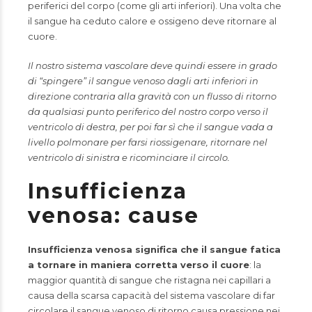
periferici del corpo (come gli arti inferiori). Una volta che
il sangue ha ceduto calore e ossigeno deve ritornare al
cuore.
Il nostro sistema vascolare deve quindi essere in grado
di “spingere” il sangue venoso dagli arti inferiori in
direzione contraria alla gravità con un flusso di ritorno
da qualsiasi punto periferico del nostro corpo verso il
ventricolo di destra, per poi far sì che il sangue vada a
livello polmonare per farsi riossigenare, ritornare nel
ventricolo di sinistra e ricominciare il circolo.
Insufficienza
venosa: cause
Insufficienza venosa significa che il sangue fatica
a tornare in maniera corretta verso il cuore
: la
maggior quantità di sangue che ristagna nei capillari a
causa della scarsa capacità del sistema vascolare di far
circolare il sangue venoso di ritorno causa pressione nei