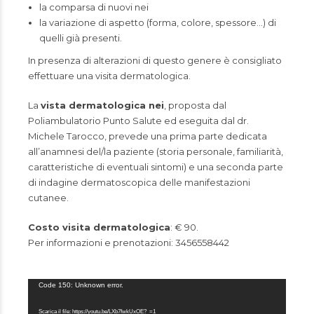
la comparsa di nuovi nei
la variazione di aspetto (forma, colore, spessore…) di
quelli già presenti.
In presenza di alterazioni di questo genere è consigliato
effettuare una visita dermatologica.
La
vista dermatologica nei
, proposta dal
Poliambulatorio Punto Salute ed eseguita dal dr.
Michele Tarocco
, prevede una prima parte dedicata
all’anamnesi del/la paziente (storia personale, familiarità,
caratteristiche di eventuali sintomi) e una seconda parte
di indagine dermatoscopica delle manifestazioni
cutanee.
Costo visita dermatologica
: € 90.
Per informazioni e prenotazioni: 3456558442
Video
Code 150: Unknown error.
Player
Scarica il file: https://youtu.be/LXb7fwkUxOE?_=1