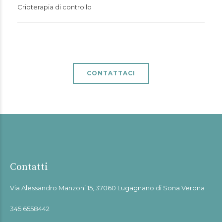
Crioterapia di controllo
CONTATTACI
Contatti
Via Alessandro Manzoni 15, 37060 Lugagnano di Sona Verona
345 6558442