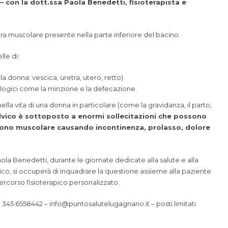
 con la dott.ssa Paola Benedetti, fisioterapista e
ura muscolare presente nella parte inferiore del bacino.
lle di:
la donna: vescica, uretra, utero, retto)
iologici come la minzione e la defecazione.
nella vita di una donna in particolare (come la gravidanza, il parto,
lvico è sottoposto a enormi sollecitazioni che possono
 tono muscolare causando incontinenza, prolasso, dolore
ola Benedetti
, durante le giornate dedicate alla salute e alla
co, si occuperà di inquadrare la questione assieme alla paziente
rcorso fisioterapico personalizzato.
345 6558442 – info@puntosalutelugagnano.it – posti limitati