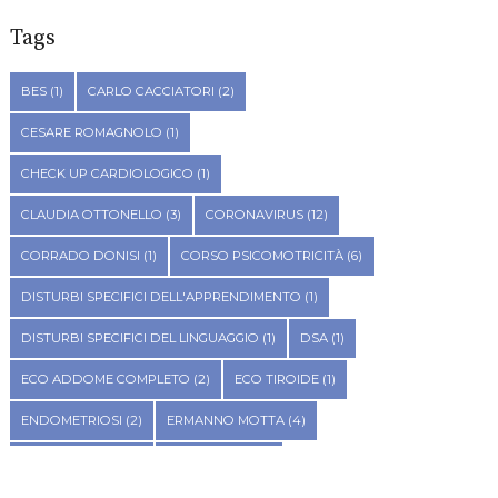
Tags
BES
(1)
CARLO CACCIATORI
(2)
CESARE ROMAGNOLO
(1)
CHECK UP CARDIOLOGICO
(1)
CLAUDIA OTTONELLO
(3)
CORONAVIRUS
(12)
CORRADO DONISI
(1)
CORSO PSICOMOTRICITÀ
(6)
DISTURBI SPECIFICI DELL'APPRENDIMENTO
(1)
DISTURBI SPECIFICI DEL LINGUAGGIO
(1)
DSA
(1)
ECO ADDOME COMPLETO
(2)
ECO TIROIDE
(1)
ENDOMETRIOSI
(2)
ERMANNO MOTTA
(4)
ETÀ EVOLUTIVA
(9)
FITOTERAPIA
(2)