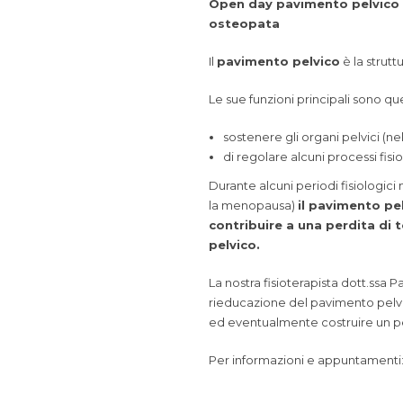
Open day pavimento pelvico –
osteopata
Il
pavimento pelvico
è la strutt
Le sue funzioni principali sono que
sostenere gli organi pelvici (nel
di regolare alcuni processi fis
Durante alcuni periodi fisiologici 
la menopausa)
il pavimento pe
contribuire a una perdita di
pelvico.
La nostra fisioterapista dott.ssa
Pa
rieducazione del pavimento pelvi
ed eventualmente costruire un pe
Per informazioni e appuntamenti: 