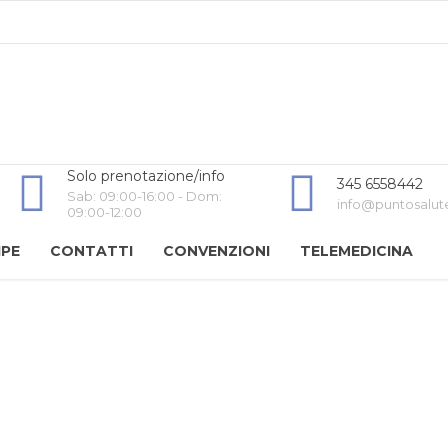
Solo prenotazione/info
345 6558442
Sab: 09:00-16:00 - Dom:
info@puntosalut
09:00-12:00
IPE
CONTATTI
CONVENZIONI
TELEMEDICINA