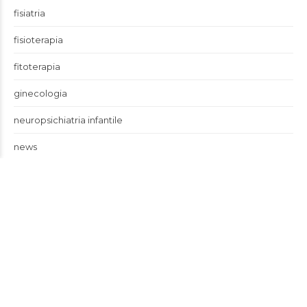
fisiatria
fisioterapia
fitoterapia
ginecologia
neuropsichiatria infantile
news
otorinolaringoiatria
prestazione del mese
professionisti
psicomotricità
radiologia