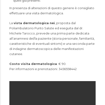
quelli già presenti.
In presenza di alterazioni di questo genere è consigliato
effettuare una visita dermatologica.
La
vista dermatologica nei
, proposta dal
Poliambulatorio Punto Salute ed eseguita dal dr.
Michele Tarocco
, prevede una prima parte dedicata
all’anamnesi del/la paziente (storia personale, familiarità,
caratteristiche di eventuali sintomi) e una seconda parte
di indagine dermatoscopica delle manifestazioni
cutanee.
Costo visita dermatologica
: € 90.
Per informazioni e prenotazioni: 3456558442