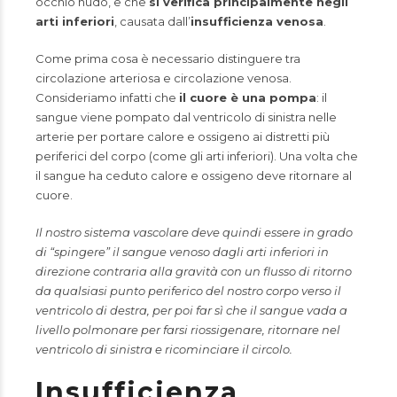
occhio nudo, e che
si verifica principalmente negli
arti inferiori
, causata dall’
insufficienza venosa
.
Come prima cosa è necessario distinguere tra
circolazione arteriosa e circolazione venosa.
Consideriamo infatti che
il cuore è una pompa
: il
sangue viene pompato dal ventricolo di sinistra nelle
arterie per portare calore e ossigeno ai distretti più
periferici del corpo (come gli arti inferiori). Una volta che
il sangue ha ceduto calore e ossigeno deve ritornare al
cuore.
Il nostro sistema vascolare deve quindi essere in grado
di “spingere” il sangue venoso dagli arti inferiori in
direzione contraria alla gravità con un flusso di ritorno
da qualsiasi punto periferico del nostro corpo verso il
ventricolo di destra, per poi far sì che il sangue vada a
livello polmonare per farsi riossigenare, ritornare nel
ventricolo di sinistra e ricominciare il circolo.
Insufficienza