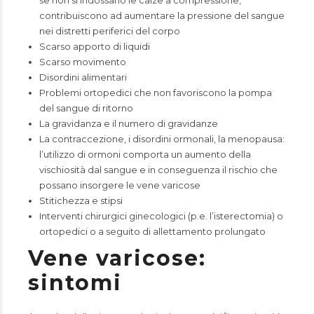
se non si indossano le calze a compressione,
contribuiscono ad aumentare la pressione del sangue
nei distretti periferici del corpo
Scarso apporto di liquidi
Scarso movimento
Disordini alimentari
Problemi ortopedici che non favoriscono la pompa
del sangue di ritorno
La gravidanza e il numero di gravidanze
La contraccezione, i disordini ormonali, la menopausa:
l’utilizzo di ormoni comporta un aumento della
vischiosità dal sangue e in conseguenza il rischio che
possano insorgere le vene varicose
Stitichezza e stipsi
Interventi chirurgici ginecologici (p.e. l’isterectomia) o
ortopedici o a seguito di allettamento prolungato
Vene varicose:
sintomi