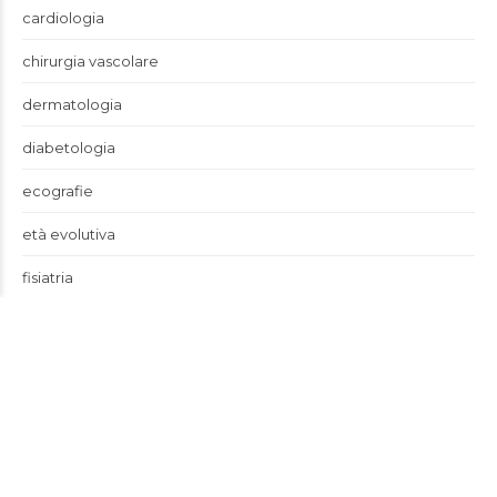
cardiologia
chirurgia vascolare
dermatologia
diabetologia
ecografie
età evolutiva
fisiatria
fisioterapia
fitoterapia
ginecologia
neuropsichiatria infantile
news