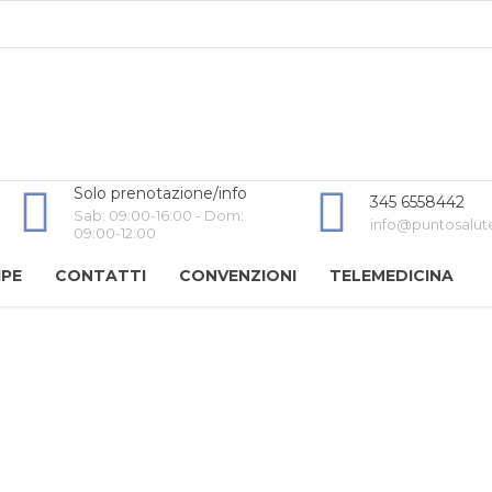
Solo prenotazione/info
345 6558442
Sab: 09:00-16:00 - Dom:
info@puntosalut
09:00-12:00
IPE
CONTATTI
CONVENZIONI
TELEMEDICINA