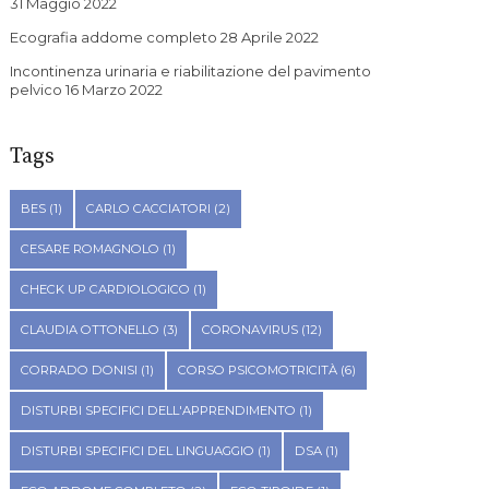
31 Maggio 2022
Ecografia addome completo
28 Aprile 2022
Incontinenza urinaria e riabilitazione del pavimento
pelvico
16 Marzo 2022
Tags
BES
(1)
CARLO CACCIATORI
(2)
CESARE ROMAGNOLO
(1)
CHECK UP CARDIOLOGICO
(1)
CLAUDIA OTTONELLO
(3)
CORONAVIRUS
(12)
CORRADO DONISI
(1)
CORSO PSICOMOTRICITÀ
(6)
DISTURBI SPECIFICI DELL'APPRENDIMENTO
(1)
DISTURBI SPECIFICI DEL LINGUAGGIO
(1)
DSA
(1)