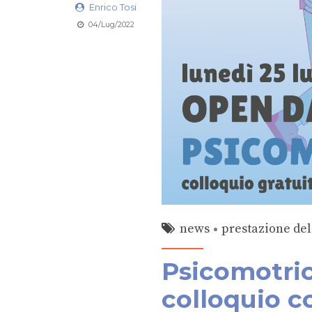
Enrico Tosi
04/Lug/2022
news
prestazione de
Psicomotric
colloquio c