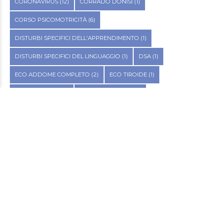
CORONAVIRUS
(12)
CORRADO DONISI
(1)
CORSO PSICOMOTRICITÀ
(6)
DISTURBI SPECIFICI DELL'APPRENDIMENTO
(1)
DISTURBI SPECIFICI DEL LINGUAGGIO
(1)
DSA
(1)
ECO ADDOME COMPLETO
(2)
ECO TIROIDE
(1)
ENDOMETRIOSI
(2)
ERMANNO MOTTA
(4)
ETÀ EVOLUTIVA
(9)
FITOTERAPIA
(2)
FLAVIA DI MARO
(1)
GRAFOMOTRICITÀ
(4)
INCONTINENZA URINARIA
(1)
LOGOPEDIA
(1)
MARGHERITA BRUNETTO
(6)
MASCHERINE
(1)
METODO BENSO
(1)
NPI
(1)
OTORINOLARINGOIATRIA
(1)
PAVIMENTO PELVICO
(2)
POLIAMBULATORIO PUNTO SALUTE
(27)
PSICOMOTRICITÀ
(1)
PSICOMOTRICITÀ ESERCIZI
(6)
RIEDUCAZIONE
(1)