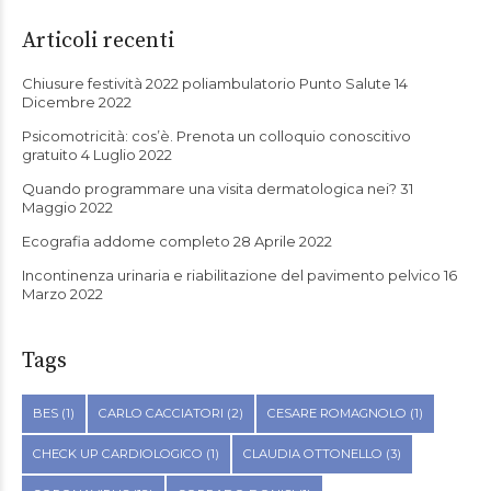
Articoli recenti
Chiusure festività 2022 poliambulatorio Punto Salute
14
Dicembre 2022
Psicomotricità: cos’è. Prenota un colloquio conoscitivo
gratuito
4 Luglio 2022
Quando programmare una visita dermatologica nei?
31
Maggio 2022
Ecografia addome completo
28 Aprile 2022
Incontinenza urinaria e riabilitazione del pavimento pelvico
16
Marzo 2022
Tags
BES
(1)
CARLO CACCIATORI
(2)
CESARE ROMAGNOLO
(1)
CHECK UP CARDIOLOGICO
(1)
CLAUDIA OTTONELLO
(3)