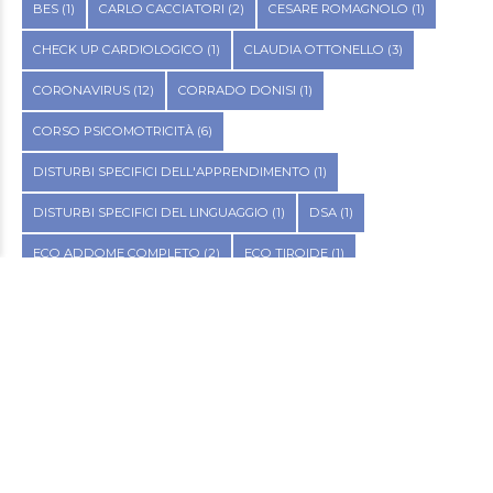
BES
(1)
CARLO CACCIATORI
(2)
CESARE ROMAGNOLO
(1)
CHECK UP CARDIOLOGICO
(1)
CLAUDIA OTTONELLO
(3)
CORONAVIRUS
(12)
CORRADO DONISI
(1)
CORSO PSICOMOTRICITÀ
(6)
DISTURBI SPECIFICI DELL'APPRENDIMENTO
(1)
DISTURBI SPECIFICI DEL LINGUAGGIO
(1)
DSA
(1)
ECO ADDOME COMPLETO
(2)
ECO TIROIDE
(1)
ENDOMETRIOSI
(2)
ERMANNO MOTTA
(4)
ETÀ EVOLUTIVA
(9)
FITOTERAPIA
(2)
FLAVIA DI MARO
(1)
GRAFOMOTRICITÀ
(4)
INCONTINENZA URINARIA
(1)
LOGOPEDIA
(1)
MARGHERITA BRUNETTO
(6)
MASCHERINE
(1)
METODO BENSO
(1)
NPI
(1)
OTORINOLARINGOIATRIA
(1)