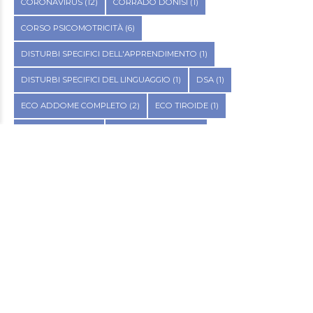
CORONAVIRUS
(12)
CORRADO DONISI
(1)
CORSO PSICOMOTRICITÀ
(6)
DISTURBI SPECIFICI DELL'APPRENDIMENTO
(1)
DISTURBI SPECIFICI DEL LINGUAGGIO
(1)
DSA
(1)
ECO ADDOME COMPLETO
(2)
ECO TIROIDE
(1)
ENDOMETRIOSI
(2)
ERMANNO MOTTA
(4)
ETÀ EVOLUTIVA
(9)
FITOTERAPIA
(2)
FLAVIA DI MARO
(1)
GRAFOMOTRICITÀ
(4)
INCONTINENZA URINARIA
(1)
LOGOPEDIA
(1)
MARGHERITA BRUNETTO
(6)
MASCHERINE
(1)
METODO BENSO
(1)
NPI
(1)
OTORINOLARINGOIATRIA
(1)
PAVIMENTO PELVICO
(2)
POLIAMBULATORIO PUNTO SALUTE
(27)
PSICOMOTRICITÀ
(1)
PSICOMOTRICITÀ ESERCIZI
(6)
RIEDUCAZIONE
(1)