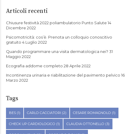
Articoli recenti
Chiusure festività 2022 poliambulatorio Punto Salute
14
Dicembre 2022
Psicomotricità: cos’è. Prenota un colloquio conoscitivo
gratuito
4 Luglio 2022
Quando programmare una visita dermatologica nei?
31
Maggio 2022
Ecografia addome completo
28 Aprile 2022
Incontinenza urinaria e riabilitazione del pavimento pelvico
16
Marzo 2022
Tags
BES
(1)
CARLO CACCIATORI
(2)
CESARE ROMAGNOLO
(1)
CHECK UP CARDIOLOGICO
(1)
CLAUDIA OTTONELLO
(3)